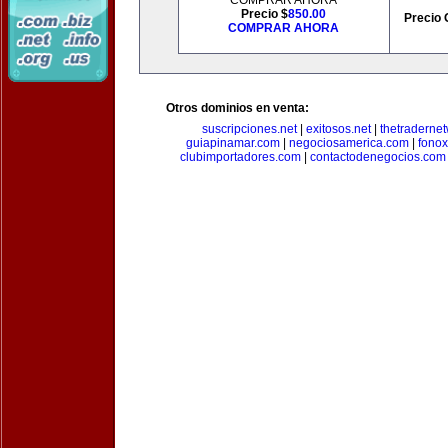
COMPRAR AHORA
Precio $
850.00
Precio 
COMPRAR AHORA
Otros dominios en venta:
suscripciones.net
|
exitosos.net
|
thetraderne
guiapinamar.com
|
negociosamerica.com
|
fonox
clubimportadores.com
|
contactodenegocios.com