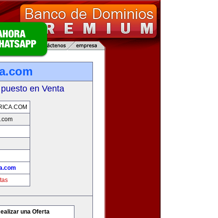
ca.com
 puesto en Venta
RICA.COM
a.com
a.com
tas
ealizar una Oferta