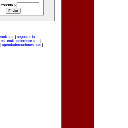
Ofrecido $
twork.com
|
negocios.io
|
.es
|
multiconference.com
|
|
agendadereuniones.com
|