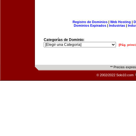
Registro de Dominios
|
Web Hosting
|
D
Dominios Expirados
|
Industrias
|
Indu
Categorías de Dominio:
[Pág. princi
** Precios expre
© 2002/2022 Solo10.com