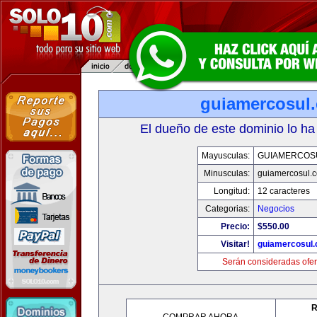
guiamercosul
El dueño de este dominio lo ha
Mayusculas:
GUIAMERCOS
Minusculas:
guiamercosul.
Longitud:
12 caracteres
Categorias:
Negocios
Precio:
$550.00
Visitar!
guiamercosul
Serán consideradas ofer
R