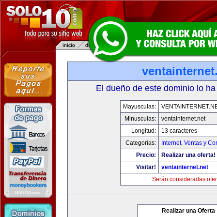
ventainternet
El dueño de este dominio lo ha
Mayusculas:
VENTAINTERNET.N
Minusculas:
ventainternet.net
Longitud:
13 caracteres
Categorias:
Internet
,
Ventas y Co
Precio:
Realizar una oferta!
Visitar!
ventainternet.net
Serán consideradas ofer
Realizar una Oferta