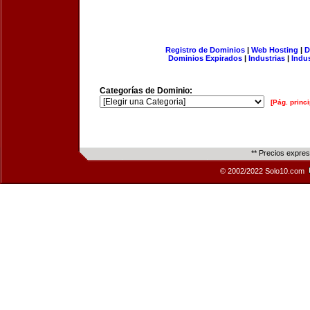
Registro de Dominios
|
Web Hosting
|
D
Dominios Expirados
|
Industrias
|
Indu
Categorías de Dominio:
[Pág. princi
** Precios expre
© 2002/2022 Solo10.com