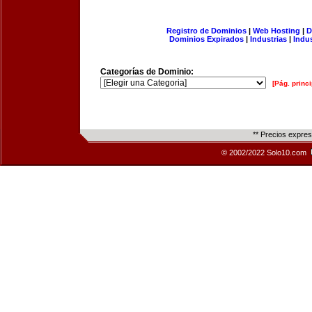
Registro de Dominios
|
Web Hosting
|
D
Dominios Expirados
|
Industrias
|
Indu
Categorías de Dominio:
[Pág. princi
** Precios expre
© 2002/2022 Solo10.com