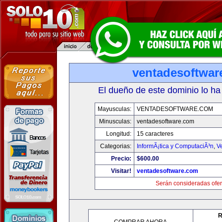
ventadesoftwar
El dueño de este dominio lo ha
Mayusculas:
VENTADESOFTWARE.COM
Minusculas:
ventadesoftware.com
Longitud:
15 caracteres
Categorias:
InformÃ¡tica y ComputaciÃ³n
,
V
Precio:
$600.00
Visitar!
ventadesoftware.com
Serán consideradas ofer
R