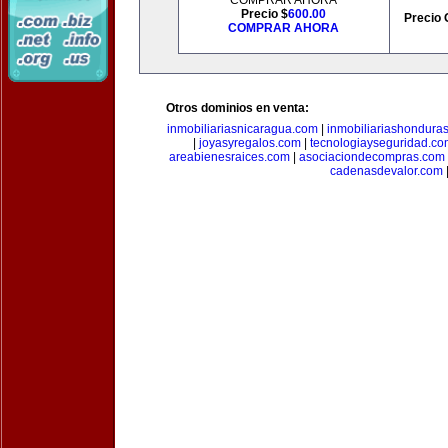
COMPRAR AHORA
Precio $
600.00
Precio 
COMPRAR AHORA
Otros dominios en venta:
inmobiliariasnicaragua.com
|
inmobiliariashondura
|
joyasyregalos.com
|
tecnologiayseguridad.co
areabienesraices.com
|
asociaciondecompras.com
cadenasdevalor.com