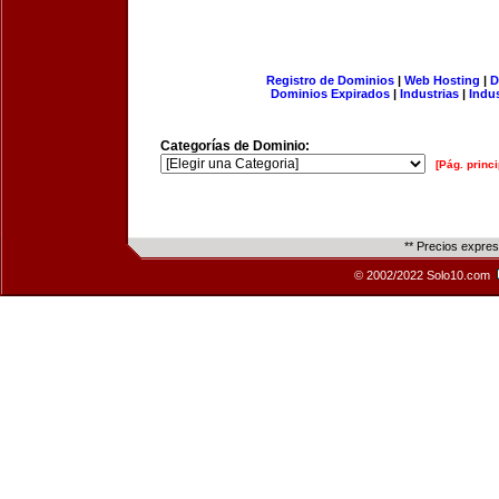
Registro de Dominios
|
Web Hosting
|
D
Dominios Expirados
|
Industrias
|
Indu
Categorías de Dominio:
[Pág. princi
** Precios expre
© 2002/2022 Solo10.com