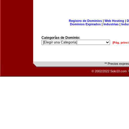
Registro de Dominios
|
Web Hosting
|
D
Dominios Expirados
|
Industrias
|
Indu
Categorías de Dominio:
[Pág. princi
** Precios expre
© 2002/2022 Solo10.com