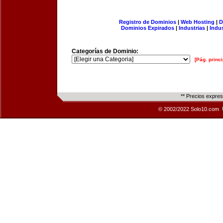
Registro de Dominios
|
Web Hosting
|
D
Dominios Expirados
|
Industrias
|
Indu
Categorías de Dominio:
[Pág. princi
** Precios expre
© 2002/2022 Solo10.com