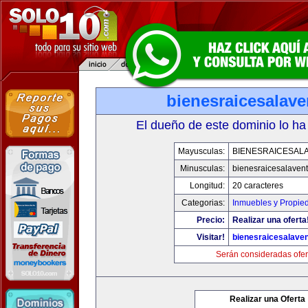
bienesraicesalav
El dueño de este dominio lo ha
Mayusculas:
BIENESRAICESAL
Minusculas:
bienesraicesalaven
Longitud:
20 caracteres
Categorias:
Inmuebles y Propie
Precio:
Realizar una oferta
Visitar!
bienesraicesalave
Serán consideradas ofer
Realizar una Oferta