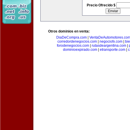
Precio Ofrecido $
Otros dominios en venta:
DiaDeCompra.com
|
VentaDeAutomotores.co
corredordenegocios.com
|
negociofx.com
|
bi
forodenegocios.com
|
rutasdeargentina.com
|
dominioexpirado.com
|
etransporte.com
|
c