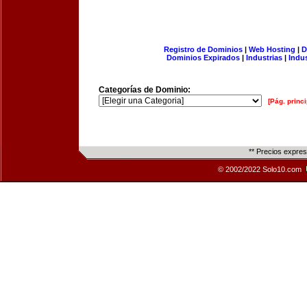
Registro de Dominios
|
Web Hosting
|
D
Dominios Expirados
|
Industrias
|
Indu
Categorías de Dominio:
[Pág. princi
** Precios expre
© 2002/2022 Solo10.com