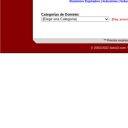
Dominios Expirados
|
Industrias
|
Indu
Categorías de Dominio:
[Pág. princi
** Precios expre
© 2002/2022 Solo10.com