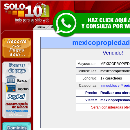
mexicopropieda
Vendido!
Mayusculas:
MEXICOPROPIE
Minusculas:
mexicopropiedad
Longitud:
17 caracteres
Categorias:
Inmuebles y Prop
Precio:
Realizar una ofert
Visitar!
mexicopropiedad
Serán consideradas ofer