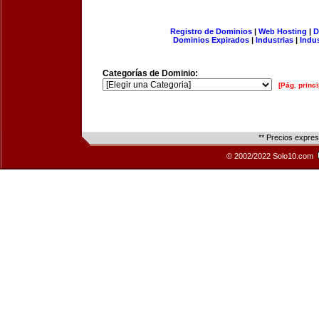
Registro de Dominios
|
Web Hosting
|
D
Dominios Expirados
|
Industrias
|
Indu
Categorías de Dominio:
[Pág. princi
** Precios expre
© 2002/2022 Solo10.com